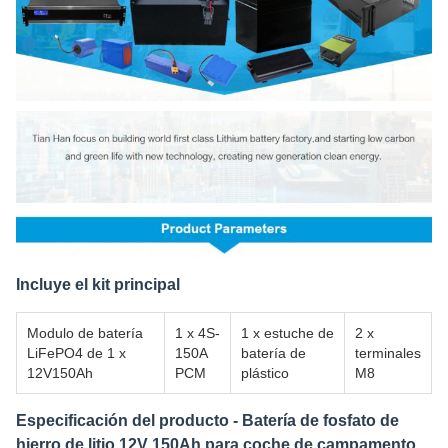
Incluye el kit principal
Modulo de batería
1 x 4S-
1 x estuche de
2 x
LiFePO4 de 1 x
150A
batería de
terminales
12V150Ah
PCM
plástico
M8
Especificación del producto - Batería de fosfato de
hierro de litio 12V 150Ah para coche de campamento