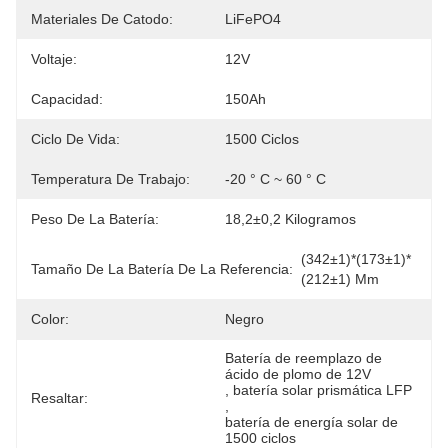
Materiales De Catodo:
LiFePO4
Voltaje:
12V
Capacidad:
150Ah
Ciclo De Vida:
1500 Ciclos
Temperatura De Trabajo:
-20 ° C ~ 60 ° C
Peso De La Batería:
18,2±0,2 Kilogramos
(342±1)*(173±1)*
Tamaño De La Batería De La Referencia:
(212±1) Mm
Color:
Negro
Batería de reemplazo de 
ácido de plomo de 12V
, 
batería solar prismática LFP
Resaltar:
, 
batería de energía solar de 
1500 ciclos