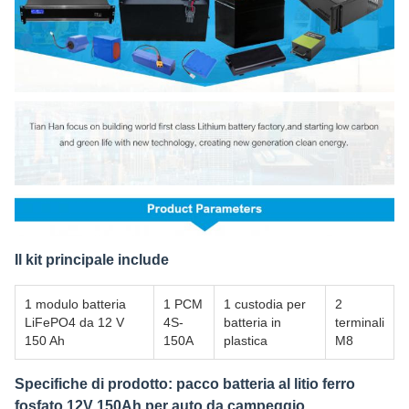
Il kit principale include
1 modulo batteria
1 PCM
1 custodia per
2
LiFePO4 da 12 V
4S-
batteria in
terminali
150 Ah
150A
plastica
M8
Specifiche di prodotto: pacco batteria al litio ferro
fosfato 12V 150Ah per auto da campeggio