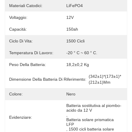
Materiali Catodici:
LiFePO4
Voltaggio:
12V
Capacità:
150ah
Ciclo Di Vita:
1500 Cicli
Temperatura Di Lavoro:
-20 ° C ~ 60 ° C.
Peso Della Batteria:
18,2±0,2 Kg
(342±1)*(173±1)*
Dimensione Della Batteria Di Riferimento:
(212±1)mm
Colore:
Nero
Batteria sostitutiva al piombo-
acido da 12 V
, 
Evidenziare:
Batteria solare prismatica 
LFP
, 
1500 cicli batteria solare