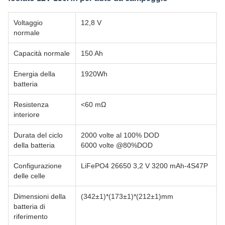
Voltaggio
12,8 V
normale
Capacità normale
150 Ah
Energia della
1920Wh
batteria
Resistenza
<60 mΩ
interiore
Durata del ciclo
2000 volte al 100% DOD
della batteria
6000 volte @80%DOD
Configurazione
LiFePO4 26650 3,2 V 3200 mAh-4S47P
delle celle
Dimensioni della
(342±1)*(173±1)*(212±1)mm
batteria di
riferimento