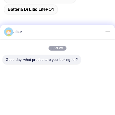
Batteria Di Litio LifePO4
alice
Contatto rapido
5:59 PM
Indirizzo
Good day, what product are you looking for?
Via Fuyuan 5, Parco Industriale delle Batterie al Litio, Zona
High-tech, Città di Zaozhuang, Shandong, Cina
tel
86-632-8059888
E-mail
Alice@thbattery.com