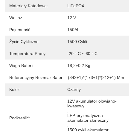
Materiały Katodowe:
LiFePO4
Woltaż:
12 V
Pojemność:
150Ah
Życie Cykliczne:
1500 Cykli
Temperatura Pracy:
-20 ° C ~ 60 ° C.
Waga Baterii:
18,2±0,2 Kg
Referencyjny Rozmiar Baterii:
(342±1)*(173±1)*(212±1) Mm
Kolor:
Czarny
12V akumulator ołowiano-
kwasowy
, 
LFP-pryzmatyczna 
Podkreślić:
akumulator słoneczny
, 
1500 cykli akumulator 