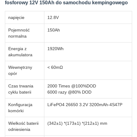
fosforowy 12V 150Ah do samochodu kempingowego
napięcie
12.8V
Pojemność
150Ah
normalna
Energia z
1920Wh
akumulatora
Wewnętrzny
< 60mΩ
opór
Czas trwania
2000 Times @100%DOD
cyklu baterii
6000 razy @80% DOD
Konfiguracja
LiFePO4 26650 3.2V 3200mAh-4S47P
komórki
Wielkość baterii
(342±1) *(173±1) *(212±1) mm
odniesienia