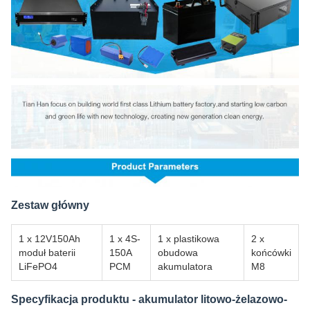
Zestaw główny
1 x 12V150Ah
1 x 4S-
1 x plastikowa
2 x
moduł baterii
150A
obudowa
końcówki
LiFePO4
PCM
akumulatora
M8
Specyfikacja produktu - akumulator litowo-żelazowo-