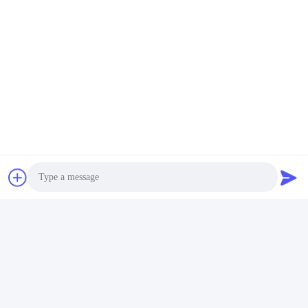
Etichette:
Batteria Ricaricabile Per Biciclette
Batteria Al Litio Di Ebike
Batteria Elettrica Della Bicicletta
Contatto rapido
Indirizzo
Via Fuyuan 5, Parco Industriale delle Batterie al Litio, Zona
Photo
High-tech, Città di Zaozhuang, Shandong, Cina
Video Call
tel