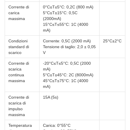
Corrente di
0°C≤T≤5°C: 0,2C (800 mA)
carica
5°C≤T≤15°C: 0,5C
massima
(2000mA)
15°C≤T≤55°C: 1C (4000
mA)
Condizioni
Corrente: 0,5C (2000 mA)
25°C±2°C
standard di
Tensione di taglio: 2,0 ± 0,05
scarico
V
Corrente di
-20°C≤T≤5°C: 0,5C (2000
scarica
mA)
continua
5°C≤T≤45°C: 2C (8000mA)
massima
45°C≤T≤75°C: 1C (4000
mA)
Corrente di
15A (5s)
scarica di
impulso
massima
Temperatura
Carica: 0°55°C