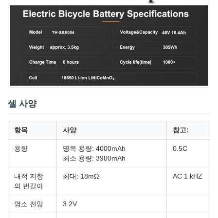
셀 사양
항목
사양
참고:
용량
명목 용량: 4000mAh
0.5C
최소 용량: 3900mAh
내적 저항
최대: 18mΩ
AC 1 kHZ
의 번갈아
명소 전압
3.2V