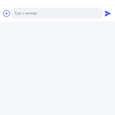
빠른 연락
주소
푸위안 5번 도로, 리?? 배터리 산업단지, 하이테크 구역, 사오
Photo
즈후안 시, 산둥, 중국
Video Call
전화
86-632-8059888
Audio Call
이메일
Alice@thbattery.com
개인 정보 정책
|
사이트맵
| 중국 좋은 품질 태양 가로등 리튬 배
터리 공급업체. 저작권 © 2026 Shandong Tian Han New Energy