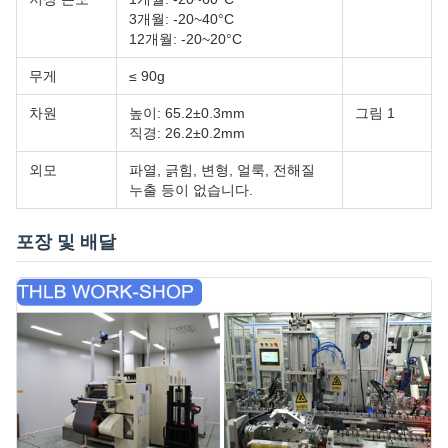
3개월: -20~40°C
12개월: -20~20°C
무게
≤ 90g
차원
높이: 65.2±0.3mm
그림 1
직경: 26.2±0.2mm
외모
파열, 긁힘, 변형, 얼룩, 전해질
누출 등이 없습니다.
포장 및 배달