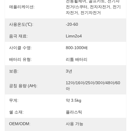
전동휠체어, 골프카트, 전기자
애플리케이션:
전거/스쿠터, 전자자전거, 전기
자전거, 전기자전거
사용온도(℃):
-20-60
음극 재료:
Limn2o4
사이클 수명:
800-1000배
배터리 유형:
리튬 배터리
보증:
3년
12아/16아/25아/30아/48아/60
공칭 용량 (AH):
아
무게:
약 3.5kg
쉘 소재:
플라스틱
OEM/ODM:
사용 가능