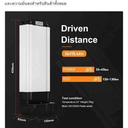
และความมั่นคงสําหรับสินค้าทั้งหมด