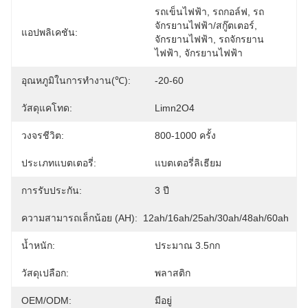
รถเข็นไฟฟ้า, รถกอล์ฟ, รถ
จักรยานไฟฟ้า/สกู๊ตเตอร์, 
แอปพลิเคชัน:
จักรยานไฟฟ้า, รถจักรยาน
ไฟฟ้า, จักรยานไฟฟ้า
อุณหภูมิในการทำงาน(℃):
-20-60
วัสดุแคโทด:
Limn2O4
วงจรชีวิต:
800-1000 ครั้ง
ประเภทแบตเตอรี่:
แบตเตอรี่ลิเธียม
การรับประกัน:
3 ปี
ความสามารถเล็กน้อย (AH):
12ah/16ah/25ah/30ah/48ah/60ah
น้ำหนัก:
ประมาณ 3.5กก
วัสดุเปลือก:
พลาสติก
OEM/ODM:
มีอยู่