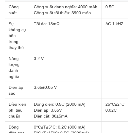
Công
Công suất danh nghĩa: 4000 mAh
0.5C
suất
Công suất tối thiểu: 3900 mAh
Sự
Tối đa: 18mΩ
AC 1 kHZ
kháng cự
bên
trong
thay thế
Năng
3.2 V
lượng
danh
nghĩa
Điện áp
3.65±0.05 V
sạc
Điều kiện
Dòng điện: 0,5C (2000 mA)
25°C±2°C
phí tiêu
Điện áp: 3,65V
0.02C
chuẩn
Điện cắt: 80±5mA
Dòng
0°C≤T≤5°C: 0,2C (800 mA)
điện sạc
5°C≤T≤15°C: 0,5C (2000mA)