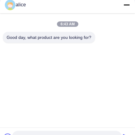
alice
6:43 AM
Good day, what product are you looking for?
Các Thẻ:
Pin Sạc Lại Xe Đạp
Pin Lithium Ebike
Pin Xe Đạp Điện