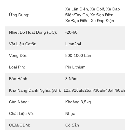
Xe Lăn Điện, Xe Golf, Xe Đạp 
Ứng Dụng:
Điện/tay Ga, Xe Đạp Điện, 
Xe Đạp Điện, Xe Đạp Điện
Nhiệt Độ Hoạt Động (oC):
-20-60
Vật Liệu Catốt:
Limn2o4
Vòng Đời:
800-1000 Lần
Loại Pin:
Pin Lithium
Bảo Hành:
3 Năm
Khả Năng Danh Nghĩa (AH):
12ah/16ah/25ah/30ah/48ah/60ah
Cân Nặng:
Khoảng 3,5kg
Chất Liệu Vỏ:
Nhựa
OEM/ODM:
Có Sẵn