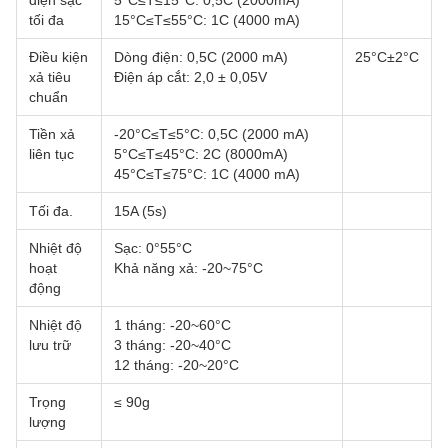
tối đa
15°C≤T≤55°C: 1C (4000 mA)
Điều kiện
Dòng điện: 0,5C (2000 mA)
25°C±2°C
xả tiêu
Điện áp cắt: 2,0 ± 0,05V
chuẩn
Tiền xả
-20°C≤T≤5°C: 0,5C (2000 mA)
liên tục
5°C≤T≤45°C: 2C (8000mA)
45°C≤T≤75°C: 1C (4000 mA)
Tối đa.
15A (5s)
Nhiệt độ
Sạc: 0°55°C
hoạt
Khả năng xả: -20~75°C
động
Nhiệt độ
1 tháng: -20~60°C
lưu trữ
3 tháng: -20~40°C
12 tháng: -20~20°C
Trọng
≤ 90g
lượng