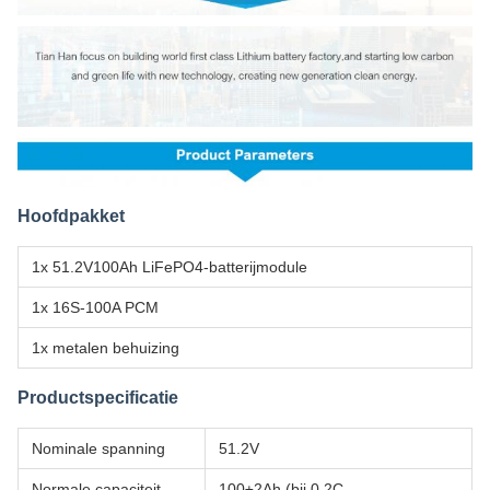
Hoofdpakket
1x 51.2V100Ah LiFePO4-batterijmodule
1x 16S-100A PCM
1x metalen behuizing
Productspecificatie
Nominale spanning
51.2V
Normale capaciteit
100±2Ah (bij 0.2C-