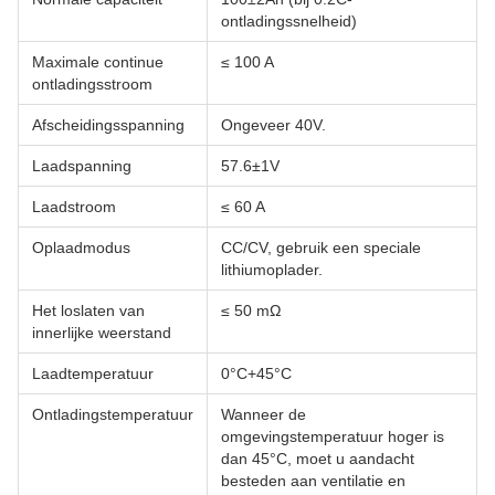
ontladingssnelheid)
Maximale continue
≤ 100 A
ontladingsstroom
Afscheidingsspanning
Ongeveer 40V.
Laadspanning
57.6±1V
Laadstroom
≤ 60 A
Oplaadmodus
CC/CV, gebruik een speciale
lithiumoplader.
Het loslaten van
≤ 50 mΩ
innerlijke weerstand
Laadtemperatuur
0°C+45°C
Ontladingstemperatuur
Wanneer de
omgevingstemperatuur hoger is
dan 45°C, moet u aandacht
besteden aan ventilatie en