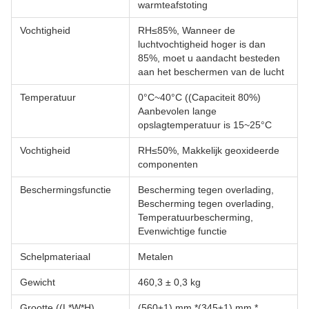
warmteafstoting
Vochtigheid
RH≤85%, Wanneer de
luchtvochtigheid hoger is dan
85%, moet u aandacht besteden
aan het beschermen van de lucht
Temperatuur
0°C~40°C ((Capaciteit 80%)
Aanbevolen lange
opslagtemperatuur is 15~25°C
Vochtigheid
RH≤50%, Makkelijk geoxideerde
componenten
Beschermingsfunctie
Bescherming tegen overlading,
Bescherming tegen overlading,
Temperatuurbescherming,
Evenwichtige functie
Schelpmateriaal
Metalen
Gewicht
460,3 ± 0,3 kg
Grootte ((L*W*H)
(560±1) mm *(345±1) mm *