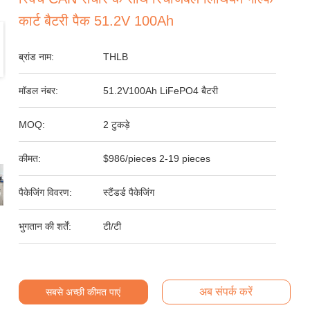
कार्ट बैटरी पैक 51.2V 100Ah
ब्रांड नाम:
THLB
मॉडल नंबर:
51.2V100Ah LiFePO4 बैटरी
MOQ:
2 टुकड़े
कीमत:
$986/pieces 2-19 pieces
पैकेजिंग विवरण:
स्टैंडर्ड पैकेजिंग
भुगतान की शर्तें:
टी/टी
अब संपर्क करें
सबसे अच्छी कीमत पाएं