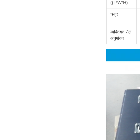
((L*W*H)
चक्र
व्यक्तिगत सेल
अनुमोदन