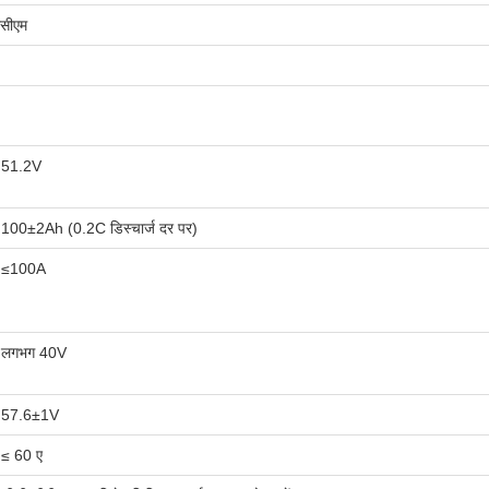
सीएम
51.2V
100±2Ah (0.2C डिस्चार्ज दर पर)
≤100A
लगभग 40V
57.6±1V
≤ 60 ए