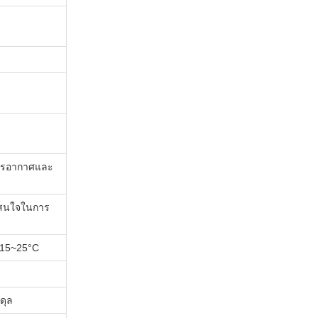
การอากาศและ
มสนใจในการ
อ 15~25°C
ดุล