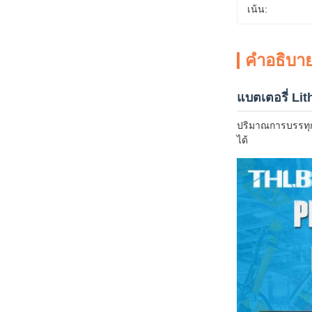
เน้น:
คําอธิบาย
แบตเตอรี่ Li
ปริมาณการบรรทุกส
ได้