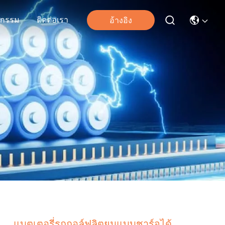
จกรรม
ติดต่อเรา
อ้างอิง
แบตเตอรี่รถกอล์ฟลิตยูมแบบชาร์จได้