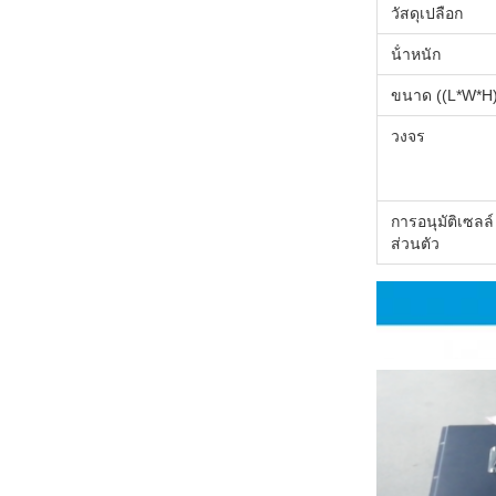
วัสดุเปลือก
น้ําหนัก
ขนาด ((L*W*H
วงจร
การอนุมัติเซลล์
ส่วนตัว