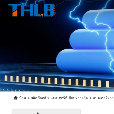
บ้าน
>
ผลิตภัณฑ์
>
แบตเตอรี่ลิเดียมรถกอล์ฟ
>
แบตเตอรี่รถก