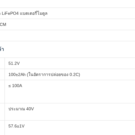
 LiFePO4 แบตเตอรี่โมดูล
PCM
้า
51.2V
100±2Ah (ในอัตราการปล่อยของ 0.2C)
≤ 100A
ประมาณ 40V
57.6±1V