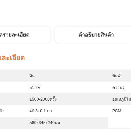
ูลรายละเอียด
คําอธิบายสินค้า
ยละเอียด
จีน
พิมพ์:
51.2V
ความจุ:
1500-2000ครั้ง
อุณหภูมิใ
ี่:
46.3±0.1 กก
PCM:
560x345x240มม