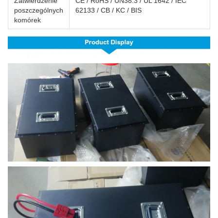
Zatwierdzenie
CE / RoHS / UN38.3 / UL 1642 / IEC
poszczególnych
62133 / CB / KC / BIS
komórek