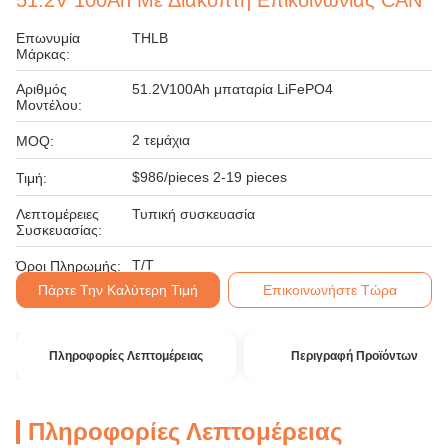
51.2V 100Ah Με Διακόπτη Επικοινωνίας CAN
Επωνυμία
THLB
Μάρκας:
Αριθμός
51.2V100Ah μπαταρία LiFePO4
Μοντέλου:
2 τεμάχια
MOQ:
$986/pieces 2-19 pieces
Τιμή:
Λεπτομέρειες
Τυπική συσκευασία
Συσκευασίας:
T/T
Όροι Πληρωμής:
Πάρτε Την Καλύτερη Τιμή
Επικοινωνήστε Τώρα
Πληροφορίες Λεπτομέρειας
Περιγραφή Προϊόντων
Πληροφορίες Λεπτομέρειας