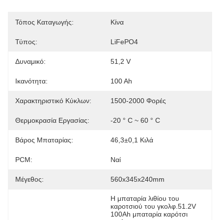
Τόπος Καταγωγής:
Κίνα
Τύπος:
LiFePO4
Δυναμικό:
51,2 V
Ικανότητα:
100 Ah
Χαρακτηριστικό Κύκλων:
1500-2000 Φορές
Θερμοκρασία Εργασίας:
-20 ° C ~ 60 ° C
Βάρος Μπαταρίας:
46,3±0,1 Κιλά
PCM:
Ναί
Μέγεθος:
560x345x240mm
Η μπαταρία λιθίου του 
καροτσιού του γκολφ.51.2V 
100Ah μπαταρία καρότσι 