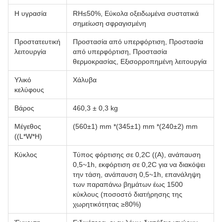
Η υγρασία
RH≤50%, Εύκολα οξειδωμένα συστατικά
σημείωση σφραγισμένη
Προστατευτική
Προστασία από υπερφόρτιση, Προστασία
λειτουργία
από υπερφόρτιση, Προστασία
θερμοκρασίας, Εξισορροπημένη λειτουργία
Υλικό
Χάλυβα
κελύφους
Βάρος
460,3 ± 0,3 kg
Μέγεθος
(560±1) mm *(345±1) mm *(240±2) mm
((L*W*H)
Κύκλος
Τύπος φόρτισης σε 0,2C ((A), ανάπαυση
0,5~1h, εκφόρτιση σε 0,2C για να διακόψει
την τάση, ανάπαυση 0,5~1h, επανάληψη
των παραπάνω βημάτων έως 1500
κύκλους (ποσοστό διατήρησης της
χωρητικότητας ≥80%)