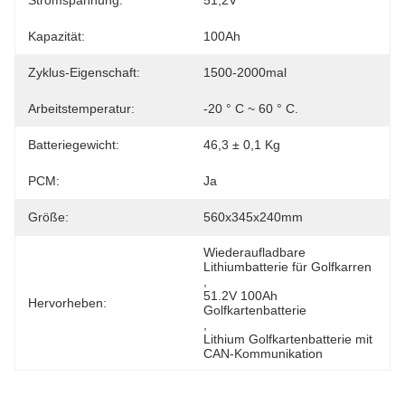
Stromspannung:
51,2V
Kapazität:
100Ah
Zyklus-Eigenschaft:
1500-2000mal
Arbeitstemperatur:
-20 ° C ~ 60 ° C.
Batteriegewicht:
46,3 ± 0,1 Kg
PCM:
Ja
Größe:
560x345x240mm
Wiederaufladbare 
Lithiumbatterie für Golfkarren
, 
51.2V 100Ah 
Hervorheben:
Golfkartenbatterie
, 
Lithium Golfkartenbatterie mit 
CAN-Kommunikation