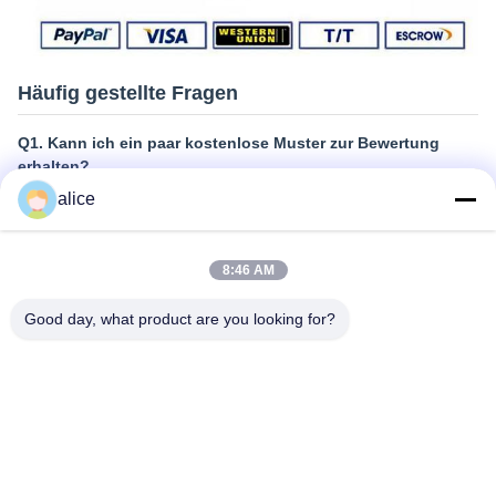
Häufig gestellte Fragen
Q1. Kann ich ein paar kostenlose Muster zur Bewertung
erhalten?
A: Ja, kostenlose Muster sind in Ordnung, decken jedoch nicht
alice
die Versandkosten
Q2. Wie sieht es mit der Vorlaufzeit aus?
8:46 AM
A: Proben benötigen 3-5 Tage
B: Die Massenproduktionszeit beträgt ca. 2-3 Wochen
Good day, what product are you looking for?
Q3. Gibt es ein MOQ-Limit für Großbestellungen?
A: Mindestbestellmenge = 100 Stück
Q4. Wie versenden Sie die Ware und wie lange dauert es, bis
sie ankommt?
A: Muster und Probebestellungen für kleine Mengen:
Kurierversand von Tür zu Tür; normalerweise 6-10 Tage