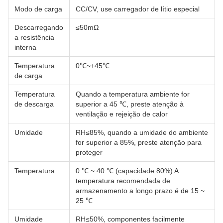
Modo de carga
CC/CV, use carregador de lítio especial
Descarregando
≤50mΩ
a resistência
interna
Temperatura
0℃~+45℃
de carga
Temperatura
Quando a temperatura ambiente for
de descarga
superior a 45 ℃, preste atenção à
ventilação e rejeição de calor
Umidade
RH≤85%, quando a umidade do ambiente
for superior a 85%, preste atenção para
proteger
Temperatura
0 ℃ ~ 40 ℃ (capacidade 80%) A
temperatura recomendada de
armazenamento a longo prazo é de 15 ~
25 ℃
Umidade
RH≤50%, componentes facilmente