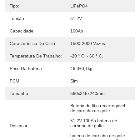
Tipo:
LiFePO4
Tensão:
51,2V
Capacidade:
100Ah
Característica Do Ciclo:
1500-2000 Vezes
Temperatura De Trabalho:
-20 ° C ~ 60 ° C.
Peso Da Bateria:
46,3±0,1kg
PCM:
Sim
Tamanho:
560x345x240mm
Bateria de lítio recarregável 
de carrinho de golfe
, 
51.2V 100Ah bateria de 
Destacar:
carrinho de golfe
, 
bateria de carrinho de golfe 