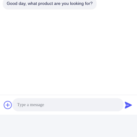
Good day, what product are you looking for?
Perguntas frequentes
Q1. Posso ter algumas amostras grátis para avaliação?
R: Sim, amostras grátis estão ok, mas não cobrem os custos de
envio
Q2. E quanto ao prazo de entrega?
R: As amostras precisam de 3 a 5 dias
B: O tempo de produção em massa é de aproximadamente 2-3
semanas
Q3. Você tem algum limite de MOQ para pedidos em grandes
quantidades?