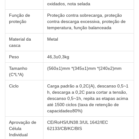
oxidados, nota selada
Função de
Proteção contra sobrecarga, proteção
proteção
contra descarga excessiva, proteção de
temperatura, função balanceada
Material da
Metal
casca
Peso
46,3±0,3kg
Tamanho
(560±1)mm *(345±1)mm *(240±2)mm
(C*L*A)
Ciclo
Carga padrão a 0,2C(A), descanso 0,5~1
h, descarga a 0,2C para cortar a tensão,
descanso 0,5~1h, repita as etapas acima
até 1500 ciclos (taxa de retenção de
capacidade≥80%)
Aprovação de
CE/RoHS/UN38.3/UL 1642/IEC
Célula
62133/CB/KC/BIS
Individual