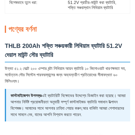
বিশেষভাবে তুলে ধরা:
51.2V প্রাচীর-মাউন্ট করা ব্যাটারি
, 
শক্তি সঞ্চয়স্থান লিথিয়াম ব্যাটারি
পণ্যের বর্ণনা
THLB 200Ah শক্তি সঞ্চয়কারী লিথিয়াম ব্যাটারি 51.2V
দেয়াল মাউন্ট সৌর ব্যাটারি
উন্নত ৫১.২ ভোল্ট ২০০ এম্পার ঘন্টা লিথিয়াম আয়ন ব্যাটারি ১০ কিলোওয়াট ধারণক্ষমতা সহ,
সর্বোত্তম সৌর সিস্টেম পারফরম্যান্সের জন্য অভ্যন্তরীণ প্রতিরোধের সীমাবদ্ধতা ৬০
মিলিওহম।
কাস্টমাইজেশন উপলব্ধঃ
এই ব্যাটারিটি বিক্ষোভের উদ্দেশ্যে ডিজাইন করা হয়েছে। আমরা
আপনার নির্দিষ্ট প্রয়োজনীয়তা অনুযায়ী সম্পূর্ণ কাস্টমাইজড ব্যাটারি সমাধান উত্পাদন
বিশেষজ্ঞ। আমাদের সাথে আপনার চাহিদা শেয়ার করুন,আর বাকিটা আমরা পেশাদারদের
সাথে সামলে নেব, যাদের আপনি বিশ্বাস করতে পারেন.