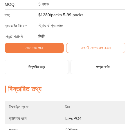
3 প্যাক
MOQ:
$1280/packs 5-99 packs
দাম:
স্ট্যান্ডার্ড প্যাকেজিং
প্যাকেজিং বিবরণ:
টি/টি
পেমেন্ট শর্তাবলী:
সেরা দাম পান
এখনই যোগাযোগ করুন
বিস্তারিত তথ্য
পণ্যের বর্ণনা
বিস্তারিত তথ্য
উৎপত্তি স্থল:
চীন
ব্যাটারির ধরন:
LiFePO4