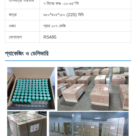
তাপমাত্রা পরিসীমা
৭ দিনের কমঃ -২০-৬৫°সি
মাত্রা
৬৮০*৪৮৫*১৮০ (220) মিমি
ওজন
প্রায় ১০৭ কেজি
যোগাযোগ
RS485
প্যাকেজিং ও ডেলিভারি