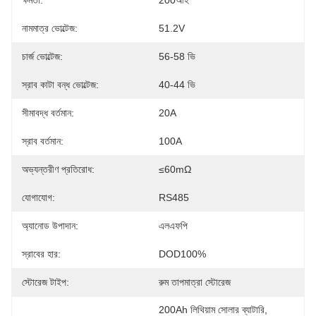
ক্ষমতা:
200আহ
নামমাত্র ভোল্টেজ:
51.2V
চার্জ ভোল্টেজ:
56-58 ভি
স্রাব কাটা বন্ধ ভোল্টেজ:
40-44 ভি
সীমাবদ্ধ বর্তমান:
20A
স্রাব বর্তমান:
100A
অভ্যন্তরীণ প্রতিরোধ:
≤60mΩ
যোগাযোগ:
RS485
অ্যানোড উপাদান:
এলএফপি
স্রাবের হার:
DOD100%
স্টোরেজ টাইপ:
রুম তাপমাত্রা স্টোরেজ
200Ah লিথিয়াম সোলার ব্যাটারি
, 