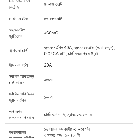
ডিসচার্জের শেষে
৪০-৪৪ ভোল্ট
ভোল্টেজ
চার্জিং ভোল্টেজ
৫৬-৫৮ ভোল্ট
অভ্যন্তরীণ
≤60mΩ
প্রতিরোধ
ধ্রুবক বর্তমান 40A, ধ্রুবক ভোল্টেজ (নং 5 দেখুন),
স্ট্যান্ডার্ড চার্জ
0.02CA কাটা, চার্জ সময়ঃ প্রায় 6 ঘন্টা
সীমাবদ্ধ বর্তমান
20A
সর্বাধিক অবিচ্ছিন্ন
১০০এ
চার্জ বর্তমান
সর্বাধিক অবিচ্ছিন্ন
১০০এ
স্রাব বর্তমান
অপারেশন
চার্জঃ ০-৪৫°সি, স্রাবঃ-২০-৫৫°সি
তাপমাত্রা পরিসীমা
১২ মাসের কম বয়সীঃ -১০-৩৫°সি
সঞ্চয়স্থানের
৩ মাসের কমঃ -১০-৪৫°সি