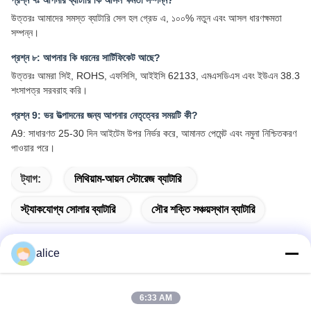
প্রশ্ন ৭ঃ আপনার ব্যাটারি কি আসল ক্ষমতা সম্পন্ন?
উত্তরঃ আমাদের সমস্ত ব্যাটারি সেল হল গ্রেড এ, ১০০% নতুন এবং আসল ধারণক্ষমতা
সম্পন্ন।
প্রশ্ন ৮: আপনার কি ধরনের সার্টিফিকেট আছে?
উত্তরঃ আমরা সিই, ROHS, এফসিসি, আইইসি 62133, এমএসডিএস এবং ইউএন 38.3
শংসাপত্র সরবরাহ করি।
প্রশ্ন 9: ভর উত্পাদনের জন্য আপনার নেতৃত্বের সময়টি কী?
A9: সাধারণত 25-30 দিন আইটেম উপর নির্ভর করে, আমানত পেমেন্ট এবং নমুনা নিশ্চিতকরণ
পাওয়ার পরে।
ট্যাগ:
লিথিয়াম-আয়ন স্টোরেজ ব্যাটারি
স্ট্যাকযোগ্য সোলার ব্যাটারি
সৌর শক্তি সঞ্চয়স্থান ব্যাটারি
alice
দ্রুত যোগাযোগ
6:33 AM