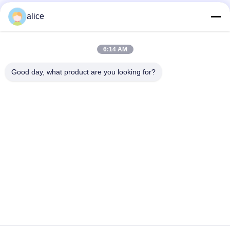
alice
Contatto rapido
6:14 AM
Indirizzo
Good day, what product are you looking for?
Via Fuyuan 5, Parco Industriale delle Batterie al Litio, Zona
High-tech, Città di Zaozhuang, Shandong, Cina
tel
86-632-8059888
E-mail
Alice@thbattery.com
Norme sulla privacy
|
Mappa del sito
| Buona qualità della
Cina Batteria al litio solare dell'iluminazione pubblica Fornitore.