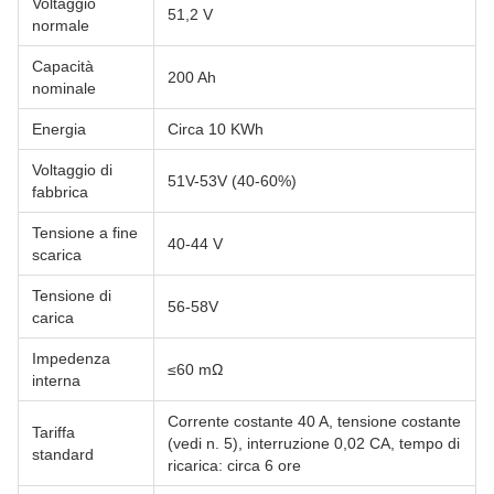
Voltaggio
51,2 V
normale
Capacità
200 Ah
nominale
Energia
Circa 10 KWh
Voltaggio di
51V-53V (40-60%)
fabbrica
Tensione a fine
40-44 V
scarica
Tensione di
56-58V
carica
Impedenza
≤60 mΩ
interna
Corrente costante 40 A, tensione costante
Tariffa
(vedi n. 5), interruzione 0,02 CA, tempo di
standard
ricarica: circa 6 ore