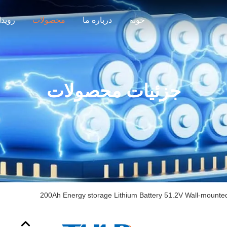
خونه
درباره ما
محصولات
رویدا
جزئیات محصولات
200Ah Energy storage Lithium Battery 51.2V Wall-mounted