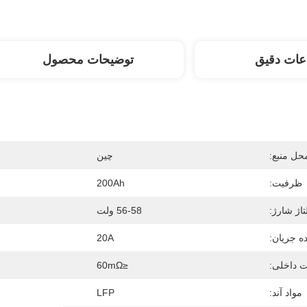
عات دقیق
توضیحات محصول
حل منبع:
چین
ظرفیت:
200Ah
تاژ شارژ:
56-58 ولت
ه جریان:
20A
 داخلی:
≤60mΩ
مواد آند:
LFP