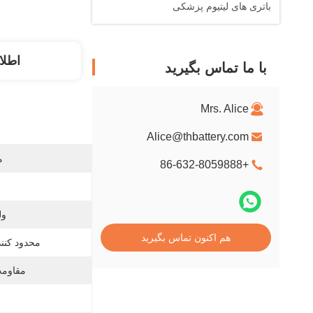
باتری های لیتیوم پزشکی
اطلا
با ما تماس بگیرید
Mrs. Alice
Alice@thbattery.com
م
+86-632-8059888
ول
هم اکنون تماس بگیرید
محدود کنند
مقاومت