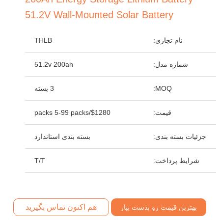
51.2V Wall-Mounted Solar Battery
نام تجاری:
THLB
شماره مدل:
51.2v 200ah
MOQ:
3 بسته
قیمت:
$1280/packs 5-99 packs
جزئیات بسته بندی:
بسته بندی استاندارد
شرایط پرداخت:
T/T
هم اکنون تماس بگیرید
بهترین قیمت رو بدست بیار