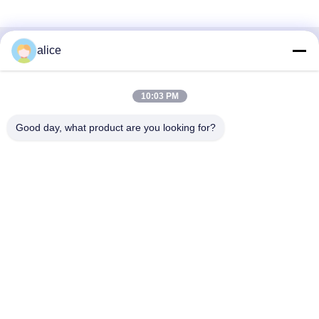
alice
Contacto Rápido
DIRECCIÓN
10:03 PM
Carretera Fuyuan 5, Parque Industrial de Baterías de Litio,
Good day, what product are you looking for?
Zona de Alta Tecnología, Ciudad de Zaozhuang, Shandong,
China
Tel
86-632-8059888
Correo electrónico
Alice@thbattery.com