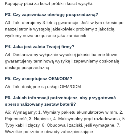
Kupujący płaci za koszt próbki i koszt wysyłki.
P3: Czy zapewniasz obsługę posprzedażną?
A3: Tak, oferujemy 3-letnią gwarancję. Jeśli w tym okresie po
naszej stronie wystąpią jakiekolwiek problemy z jakością,
wyślemy nowe urządzenie jako zamiennik.
P4: Jaka jest zaleta Twojej firmy?
A4: Dostarczamy wyłącznie wysokiej jakości baterie litowe,
gwarantujemy terminową wysyłkę i zapewniamy doskonałą
obsługę posprzedażną.
P5: Czy akceptujesz OEM/ODM?
A5: Tak, dostępne są usługi OEM/ODM.
P6: Jakich informacji potrzebujesz, aby przygotować
spersonalizowany zestaw baterii?
A6: Wymagamy: 1. Wymiary pakietu akumulatorów w mm, 2.
Pojemność, 3. Napięcie, 4. Maksymalny prąd rozładowania, 5.
Typy kabli i złączy, 6. Obudowa i zaciski, jeśli wymagane, 7.
Wszelkie potrzebne obwody zabezpieczające.