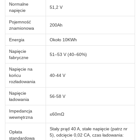
Normalne
51,2 V
napięcie
Pojemność
200Ah
znamionowa
Energia
Około 10KWh
Napięcie
51–53 V (40–60%)
fabryczne
Napięcie na
końcu
40-44 V
rozładowania
Napięcie
56-58 V
ładowania
Impedancja
≤60mΩ
wewnętrzna
Stały prąd 40 A, stałe napięcie (patrz nr
Opłata
5), odcięcie 0,02 CA, czas ładowania:
standardowa