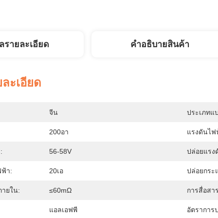
ูลรายละเอียด
คําอธิบายสินค้า
ยละเอียด
จีน
ประเภทแบต
200อา
แรงดันไฟฟ
:
56-58V
ปล่อยแรงด
ฟ้า:
20เอ
ปล่อยกระ
ภายใน:
≤60mΩ
การสื่อสาร
แอลเอฟพี
อัตราการ