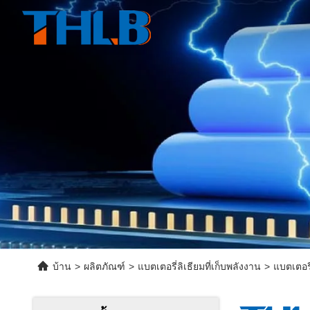
บ้าน
>
ผลิตภัณฑ์
>
แบตเตอรี่ลิเธียมที่เก็บพลังงาน
>
แบตเตอรี