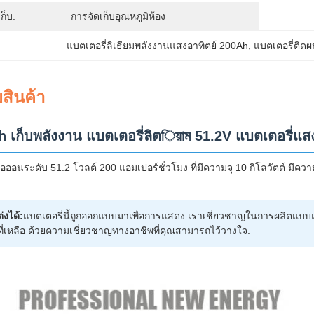
ก็บ:
การจัดเก็บอุณหภูมิห้อง
แบตเตอรี่ลิเธียมพลังงานแสงอาทิตย์ 200Ah
, 
แบตเตอรี่ติดผ
สินค้า
เก็บพลังงาน แบตเตอรี่ลิตিয়াম 51.2V แบตเตอรี่แสง
มไอออนระดับ 51.2 โวลต์ 200 แอมเปอร์ชั่วโมง ที่มีความจุ 10 กิโลวัตต์ ม
งได้:
แบตเตอรี่นี้ถูกออกแบบมาเพื่อการแสดง เราเชี่ยวชาญในการผลิตแบ
ที่เหลือ ด้วยความเชี่ยวชาญทางอาชีพที่คุณสามารถไว้วางใจ.