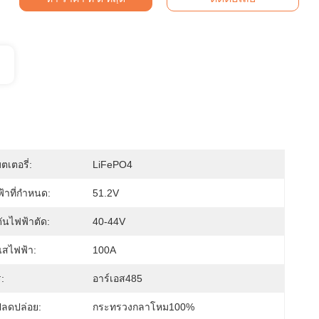
เตอรี่:
LiFePO4
้าที่กำหนด:
51.2V
ันไฟฟ้าตัด:
40-44V
แสไฟฟ้า:
100A
:
อาร์เอส485
ปลดปล่อย:
กระทรวงกลาโหม100%