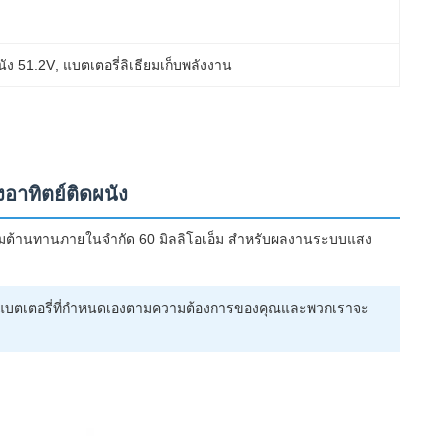
นัง 51.2V
, 
แบตเตอรี่ลิเธียมเก็บพลังงาน
อาทิตย์ติดผนัง
ีความต้านทานภายในจํากัด 60 มิลลิโอเอ็ม สําหรับผลงานระบบแสง
บแบตเตอรี่ที่กําหนดเองตามความต้องการของคุณและพวกเราจะ