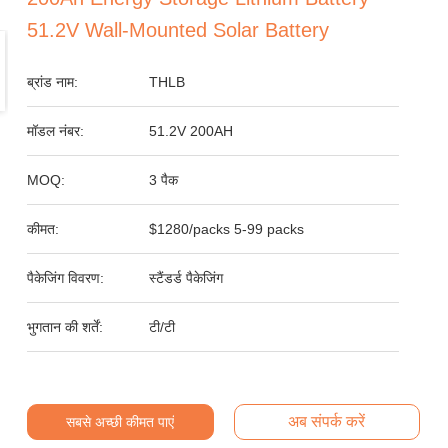
51.2V Wall-Mounted Solar Battery
ब्रांड नाम:
THLB
मॉडल नंबर:
51.2V 200AH
MOQ:
3 पैक
कीमत:
$1280/packs 5-99 packs
पैकेजिंग विवरण:
स्टैंडर्ड पैकेजिंग
भुगतान की शर्तें:
टी/टी
अब संपर्क करें
सबसे अच्छी कीमत पाएं