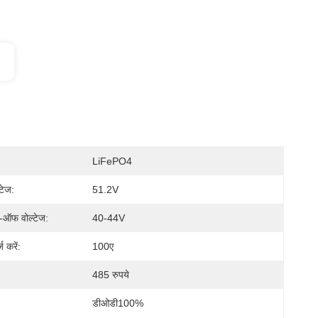
LiFePO4
्टेज:
51.2V
ट-ऑफ वोल्टेज:
40-44V
ज करें:
100ए
485 रुपये
डीओडी100%