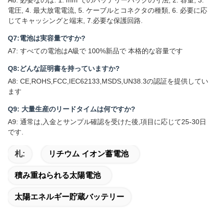
A6: 必要なのは: 1. mm でのバッテリーパックの寸法, 2. 容量, 3.
電圧, 4. 最大放電電流, 5. ケーブルとコネクタの種類, 6. 必要に応
じてキャッシングと端末, 7.必要な保護回路.
Q7:電池は実容量ですか?
A7: すべての電池はA級で 100%新品で 本格的な容量です
Q8:どんな証明書を持っていますか?
A8: CE,ROHS,FCC,IEC62133,MSDS,UN38.3の認証を提供してい
ます
Q9: 大量生産のリードタイムは何ですか?
A9: 通常は,入金とサンプル確認を受けた後,項目に応じて25-30日
です.
札:
リチウム イオン蓄電池
積み重ねられる太陽電池
太陽エネルギー貯蔵バッテリー