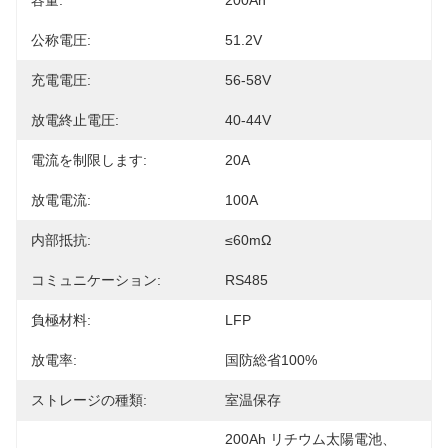
容量:
200Ah
公称電圧:
51.2V
充電電圧:
56-58V
放電終止電圧:
40-44V
電流を制限します:
20A
放電電流:
100A
内部抵抗:
≤60mΩ
コミュニケーション:
RS485
負極材料:
LFP
放電率:
国防総省100%
ストレージの種類:
室温保存
200Ah リチウム太陽電池、