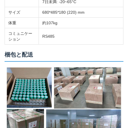
7日未満: -20~65°C
サイズ
680*485*180 (220) mm
体重
約107kg
コミュニケー
RS485
ション
梱包と配送