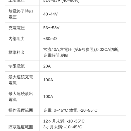
工場電圧
51V~53V (40~60%)
放電終了時の
40~44V
電圧
充電電圧
56〜58V
内部阻力
≤60mΩ
常流40A,常電圧 (第5号参照),0.02CA切断,
標準料金
充電時間:約6h
制限電流
20A
最大連続充電
100A
電流
最大連続放出
100A
電流
操作温度範囲
充電: 0~45°C 放電: -20~55°C
12ヶ月未満: -10~35°C
貯蔵温度範囲
3ヶ月未満: -10~45°C