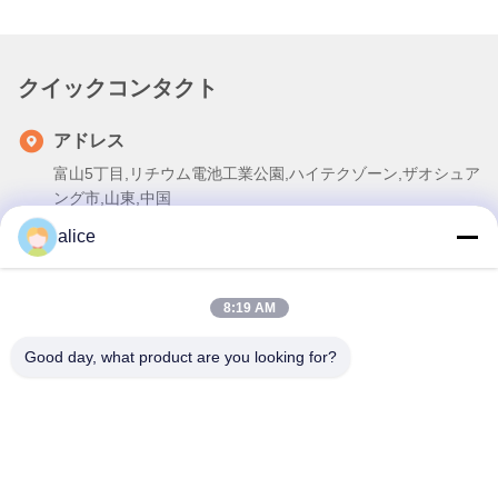
クイックコンタクト
アドレス
富山5丁目,リチウム電池工業公園,ハイテクゾーン,ザオシュア
ング市,山東,中国
alice
テレ
86-632-8059888
8:19 AM
電子メール
Alice@thbattery.com
Good day, what product are you looking for?
プライバシーポリシー規約
|
地図
| 中国の良質 太陽街灯のリチ
ウム電池 サプライヤー。Copyright © 2026 Shandong Tian Han