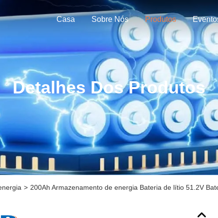
Casa
Sobre Nós
Produtos
Evento
Detalhes Dos Produtos
energia
>
200Ah Armazenamento de energia Bateria de lítio 51.2V Bate