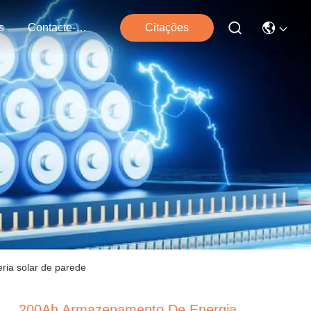
s
Contacte-Nos
Citações
ria solar de parede
200Ah Armazenamento De Energia