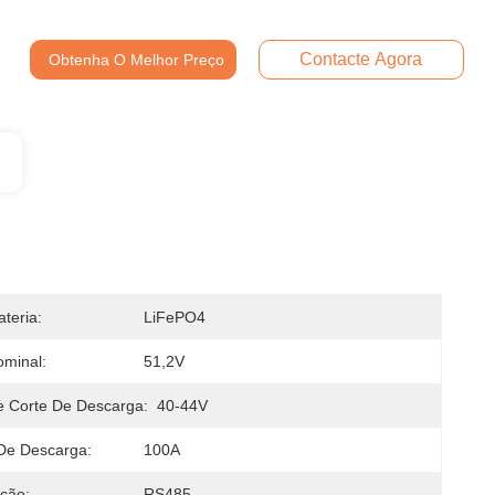
Contacte Agora
Obtenha O Melhor Preço
teria:
LiFePO4
minal:
51,2V
 Corte De Descarga:
40-44V
De Descarga:
100A
ção:
RS485