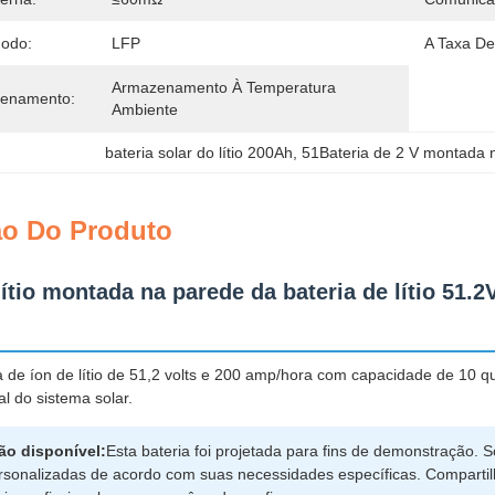
nodo:
LFP
A Taxa De
Armazenamento À Temperatura 
zenamento:
Ambiente
bateria solar do lítio 200Ah
, 
51Bateria de 2 V montada 
ão Do Produto
lítio montada na parede da bateria de lítio 5
 de íon de lítio de 51,2 volts e 200 amp/hora com capacidade de 10 qui
 do sistema solar.
ão disponível:
Esta bateria foi projetada para fins de demonstração.
rsonalizadas de acordo com suas necessidades específicas. Comparti