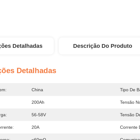
ções Detalhadas
Descrição Do Produto
ções Detalhadas
em:
China
Tipo De Ba
200Ah
Tensão No
rga:
56-58V
Tensão De
rrente:
20A
Corrente 
terna:
≤60mΩ
Comunica