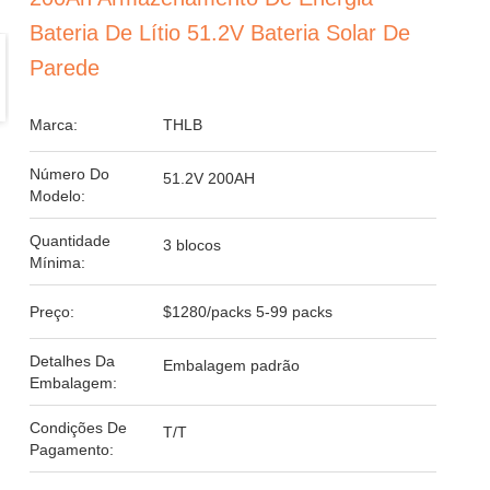
Bateria De Lítio 51.2V Bateria Solar De
Parede
Marca:
THLB
Número Do
51.2V 200AH
Modelo:
Quantidade
3 blocos
Mínima:
Preço:
$1280/packs 5-99 packs
Detalhes Da
Embalagem padrão
Embalagem:
Condições De
T/T
Pagamento: