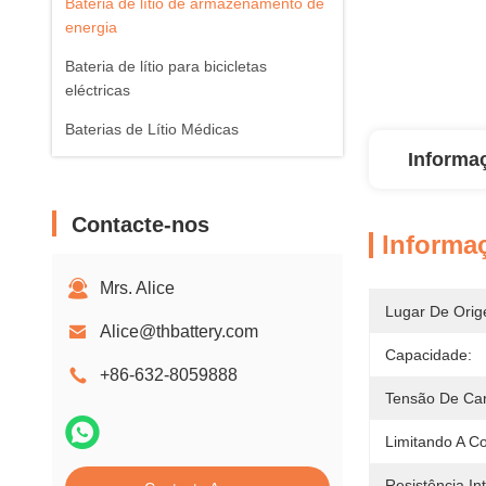
Bateria de lítio de armazenamento de
energia
Bateria de lítio para bicicletas
eléctricas
Baterias de Lítio Médicas
Informa
Contacte-nos
Informa
Mrs. Alice
Lugar De Orig
Alice@thbattery.com
Capacidade:
+86-632-8059888
Tensão De Ca
Limitando A Co
Resistência In