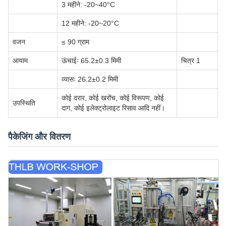
3 महीने: -20~40°C
12 महीने: -20~20°C
वजन
≤ 90 ग्राम
आयाम
ऊंचाईः 65.2±0.3 मिमी
चित्र 1
व्यासः 26.2±0.2 मिमी
कोई दरार, कोई खरोंच, कोई विरूपण, कोई
उपस्थिति
दाग, कोई इलेक्ट्रोलाइट रिसाव आदि नहीं।
पैकेजिंग और वितरण