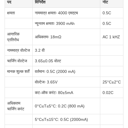
पद
विनिर्देश
नोट
क्षमता
नाममात्र क्षमताः 4000 एमएएच
0.5C
न्यूनतम क्षमताः 3900 mAh
0.5C
आन्तरिक
अधिकतमः 18mΩ
AC 1 kHZ
प्रतिरोध
नाममात्र वोल्टेज
3.2 वी
चार्जिंग वोल्टेज
3.65±0.05 वोल्ट
मानक शुल्क शर्तें
वर्तमानः 0.5C (2000 mA)
वोल्टेजः 3.65V
25°C±2°C
कट-ऑफ करंटः 80±5mA
0.02C
अधिकतम
0°C≤T≤5°C: 0.2C (800 mA)
चार्जिंग करंट
5°C≤T≤15°C: 0.5C (2000mA)