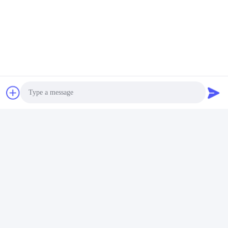
Photo
Tag:
Baterai Pengisi Ulang Sepeda
Video Call
Audio Call
Baterai EBike Lithium
Baterai Sepeda Listrik