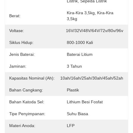
Listrik, Sepeda Listrik
Kira-Kira 3,5kg, Kira-Kira 
Berat:
3,5kg
Voltase:
16V/32V/48V/64V/72v/80v/96v
Siklus Hidup:
800-1000 Kali
Jenis Baterai:
Baterai Litium
Jaminan:
3 Tahun
Kapasitas Nominal (Ah):
10ah/16ah/25ah/30ah/45ah/52ah
Bahan Cangkang:
Plastik
Bahan Katoda Sel:
Lithium Besi Fosfat
Tipe Penyimpanan:
Suhu Biasa
Materi Anoda:
LFP