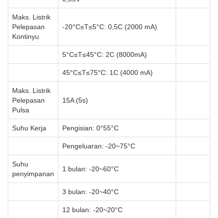
Maks. Listrik
Pelepasan
-20°C≤T≤5°C: 0,5C (2000 mA)
Kontinyu
5°C≤T≤45°C: 2C (8000mA)
45°C≤T≤75°C: 1C (4000 mA)
Maks. Listrik
Pelepasan
15A (5s)
Pulsa
Suhu Kerja
Pengisian: 0°55°C
Pengeluaran: -20~75°C
Suhu
1 bulan: -20~60°C
penyimpanan
3 bulan: -20~40°C
12 bulan: -20~20°C