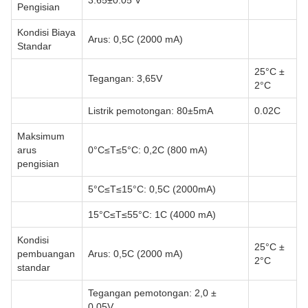
3.65±0.05 V
Pengisian
Kondisi Biaya
Arus: 0,5C (2000 mA)
Standar
25°C ±
Tegangan: 3,65V
2°C
Listrik pemotongan: 80±5mA
0.02C
Maksimum
arus
0°C≤T≤5°C: 0,2C (800 mA)
pengisian
5°C≤T≤15°C: 0,5C (2000mA)
15°C≤T≤55°C: 1C (4000 mA)
Kondisi
25°C ±
pembuangan
Arus: 0,5C (2000 mA)
2°C
standar
Tegangan pemotongan: 2,0 ±
0,05V