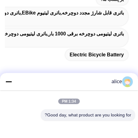
باتری قابل شارژ مجدد دوچرخه,باتری لیتیوم EBike,باتری دوچرخه برقی
باتری لیتیومی دوچرخه برقی 1000 بار,باتری لیتیومی دوچرخه برقی 800 بار,باتری دوچرخه برقی 26 آمپر ساعت 16 ولت
Electric Bicycle Battery
alice
تماس سریع
1:34 PM
آدرس
Good day, what product are you looking for?
جاده پنجم فویوان، پارک صنعتی باتری لیتیوم، منطقه تکنولوژی بالا،
شهر زاوژوانگ، شان دونگ، چین
تلفن