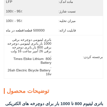
ماده اندک:
LFP
نسبت شارژ:
95٪ - 100٪
میزان تخلیه:
95٪ - 100٪
قابلیت ارائه:
500000 قطعه/قطعه در ماه
باتری لیتیومی دوچرخه برقی 
1000 بار,باتری لیتیومی دوچرخه 
برقی 800 بار,باتری دوچرخه 
برقی 26 آمپر ساعت 16 ولت
, 
برجسته کردن:
800 Times Ebike Lithium 
Battery
, 
26ah Electric Bicycle Battery 
16v
توضیحات محصول
باتری لیتیوم 800 تا 1000 بار برای دوچرخه های الکتریکی