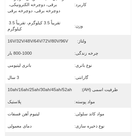
کاربرد:
برقی، دوچرخه الکترونیکی، 
دوچرخه برقی، دوچرخه برقی
تقریباً 3.5 کیلوگرم، تقریباً 3.5 
وزن:
کیلوگرم
ولتاژ:
16V/32V/48V/64V/72V/80V/96V
چرخه زندگی:
800-1000 بار
نوع باتری:
باتری لیتیومی
گارانتی:
3 سال
ظرفیت اسمی (AH):
10ah/16ah/25ah/30ah/45ah/52ah
مواد پوسته:
پلاستیک
مواد کاتد سلولی:
لیتیوم آهن فسفات
نوع ذخیره سازی:
دمای معمولی