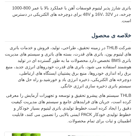
باتری شارژ پذیر لیتیوم فوسفات آهن با عملکرد بالا با عمر 800-1000
چرخه، در 16V، 32V و 48V برای دوچرخه های الکتریکی در دسترس
است.
خلاصه ی محصول
شرکت THLB در زمینه تحقیق، طراحی، تولید، فروش و خدمات باتری
های لیتیوم یون، باتری های قدرت، بسته های باتری و سیستم های مدیریت
باتری BMS تخصص دارد.محصولات ما به طور گسترده ای در تولید
هوشمند استفاده می شود، باتری های قدرت خودروهای انرژی جدید، منبع
برق راه اندازی خودروها، منبع برق پشتیبان ایستگاه های ارتباطی،
دوچرخه های الکتریکی، ذخیره انرژی باد و خورشید،و راه حل های
سیستم باتری ذخیره سازی انرژی خانگی.
THLB سیستم های پیشرو تحقیق و توسعه و تجهیزات آزمایش را معرفی
کرده است، جریان های فرایندهای جامع و سیستم های مدیریت کیفیت
دقیق را ایجاد کرده است.خطوط تولیدی باتری لیتیوم بسیار خودکار و
خطوط تولیدی خودکار PACK ایمنی بالایی را تضمین می کنند، قابلیت
اطمینان و ثبات برای تمام محصولات.