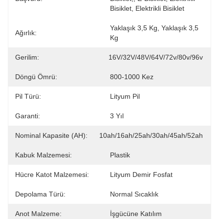
Bisiklet, Elektrikli Bisiklet
Yaklaşık 3,5 Kg, Yaklaşık 3,5 
Ağırlık:
Kg
Gerilim:
16V/32V/48V/64V/72v/80v/96v
Döngü Ömrü:
800-1000 Kez
Pil Türü:
Lityum Pil
Garanti:
3 Yıl
Nominal Kapasite (AH):
10ah/16ah/25ah/30ah/45ah/52ah
Kabuk Malzemesi:
Plastik
Hücre Katot Malzemesi:
Lityum Demir Fosfat
Depolama Türü:
Normal Sıcaklık
Anot Malzeme:
İşgücüne Katılım