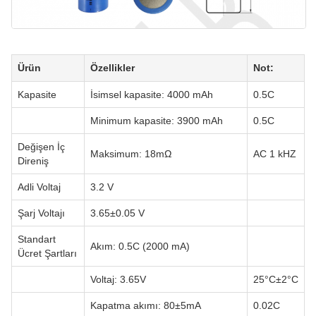
Ürün
Özellikler
Not:
Kapasite
İsimsel kapasite: 4000 mAh
0.5C
Minimum kapasite: 3900 mAh
0.5C
Değişen İç
Maksimum: 18mΩ
AC 1 kHZ
Direniş
Adli Voltaj
3.2 V
Şarj Voltajı
3.65±0.05 V
Standart
Akım: 0.5C (2000 mA)
Ücret Şartları
Voltaj: 3.65V
25°C±2°C
Kapatma akımı: 80±5mA
0.02C