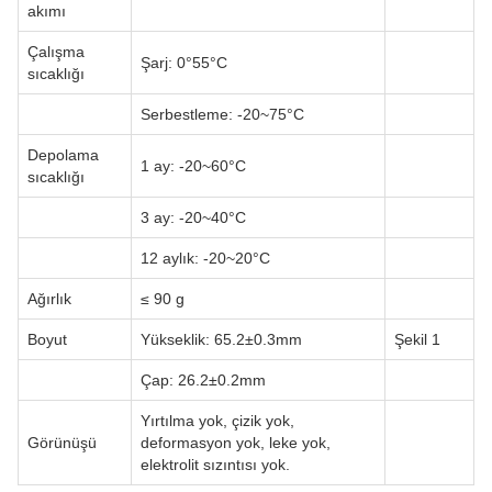
akımı
Çalışma
Şarj: 0°55°C
sıcaklığı
Serbestleme: -20~75°C
Depolama
1 ay: -20~60°C
sıcaklığı
3 ay: -20~40°C
12 aylık: -20~20°C
Ağırlık
≤ 90 g
Boyut
Yükseklik: 65.2±0.3mm
Şekil 1
Çap: 26.2±0.2mm
Yırtılma yok, çizik yok,
Görünüşü
deformasyon yok, leke yok,
elektrolit sızıntısı yok.