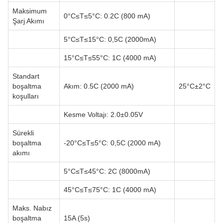
Maksimum
0°C≤T≤5°C: 0.2C (800 mA)
Şarj Akımı
5°C≤T≤15°C: 0,5C (2000mA)
15°C≤T≤55°C: 1C (4000 mA)
Standart
boşaltma
Akım: 0.5C (2000 mA)
25°C±2°C
koşulları
Kesme Voltajı: 2.0±0.05V
Sürekli
boşaltma
-20°C≤T≤5°C: 0,5C (2000 mA)
akımı
5°C≤T≤45°C: 2C (8000mA)
45°C≤T≤75°C: 1C (4000 mA)
Maks. Nabız
boşaltma
15A (5s)