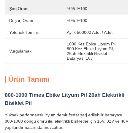
Şarj Oranı:
%95-%100
Deşarj Oranı:
%95-%100
Yetenek Temini:
Aylık 500000 Adet / Adet
1000 Kez Ebike Lityum Pil
, 
800 Kez Ebike Lityum Pil
, 
Vurgulamak:
26ah Elektrikli Bisiklet 
Bataryası 16v
Ürün Tanımı
800-1000 Times Ebike Lityum Pil 26ah Elektrikli
Bisiklet Pil
Yüksek performanslı lityum demir fosfat şarj edilebilir bataryası,
800-1000 döngü ömrü ile, elektrikli bisikletler için 16V, 32V ve 48V
yapılandırmalarında mevcuttur.